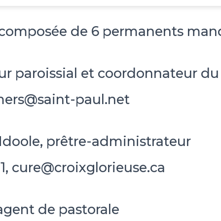
t composée de 6 permanents mand
r paroissial et coordonnateur du
mers@saint-paul.net
oole, prêtre-administrateur
1, cure@croixglorieuse.ca
agent de pastorale