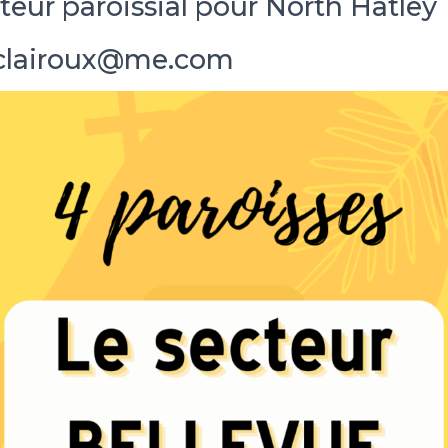
teur paroissial pour North Hatley
.clairoux@me.com