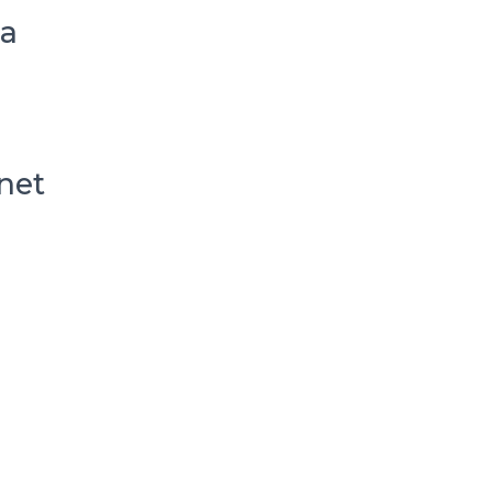
ca
net