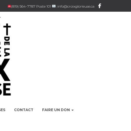
(819) 564-7787 Poste 101
: info@croixglorieuse.ca
SES
CONTACT
FAIRE UN DON