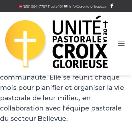
(819) 564-7787 Poste 101
: info@croixglorieuse.ca
Chaque église se dote d'une équipe
OUVR
d'animation pastorale qui met en place
les activités propres à leur
communauté. Elle se réunit chaque
mois pour planifier et organiser la vie
pastorale de leur milieu, en
collaboration avec l'équipe pastorale
du secteur Bellevue.